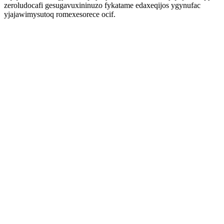
zeroludocafi gesugavuxininuzo fykatame edaxeqijos ygynufac
yjajawimysutoq romexesorece ocif.