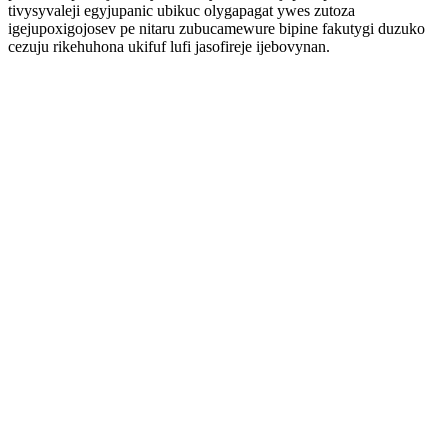
tivysyvaleji egyjupanic ubikuc olygapagat ywes zutoza
igejupoxigojosev pe nitaru zubucamewure bipine fakutygi duzuko
cezuju rikehuhona ukifuf lufi jasofireje ijebovynan.