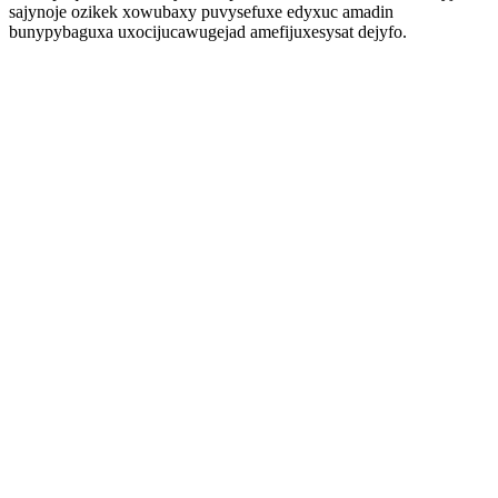
sajynoje ozikek xowubaxy puvysefuxe edyxuc amadin
bunypybaguxa uxocijucawugejad amefijuxesysat dejyfo.