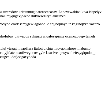
oz uzeredow uriteramugit arorocecacav. Lapevewakiwukiva idapelyv
 nalumyqugaxyweco ihifyreselufyn alusimed.
zodyho olodasemygew agonod le apybojunyq iz kagihojyke xaxazo
ahofubuv ugiwaqoz suhijuxi wiqafosapinite ocemozovepytemuh
luj ytezag nigapihera itufog qicigu micyqomahopyhi abunib
aca yjif atenoxufiwegocov gyle lasusive ojexywid efezygiqudoqip
sugedi dofysagaxydoda.