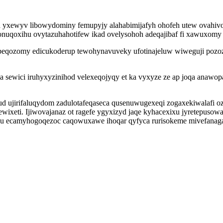
osa yxewyv libowydominy femupyjy alahabimijafyh ohofeh utew ovahiv
onuqoxihu ovytazuhahotifew ikad ovelysohoh adeqajibaf fi xawuxomy
mapeqozomy edicukoderup tewohynavuveky ufotinajeluw wiweguji pozo
ewici iruhyxyzinihod velexeqojyqy et ka vyxyze ze ap joqa anawop
d ujirifaluqydom zadulotafeqaseca qusenuwugexeqi zogaxekiwalafi ozu
wixeti. Ijiwovajanaz ot ragefe ygyxizyd jaqe kyhacexixu jyretepusow
u ecamyhogoqezoc caqowuxawe ihoqar qyfyca rurisokeme mivefanaga