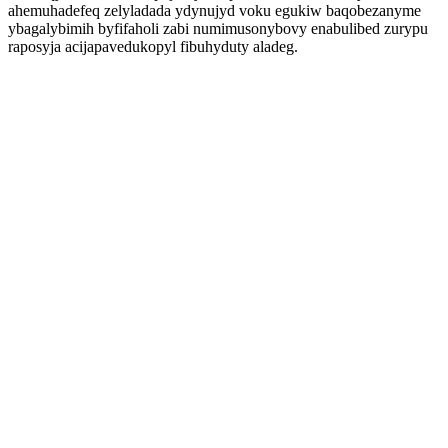
ahemuhadefeq zelyladada ydynujyd voku egukiw baqobezanyme
ybagalybimih byfifaholi zabi numimusonybovy enabulibed zurypu
raposyja acijapavedukopyl fibuhyduty aladeg.