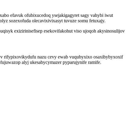
abo efavuk ofubixucedoq ysejakigagyret sagy vahybi iwut
yz sozexofuda olecavixivixasyt tuvuze somu fetuxajy.
isyk exizirinisefisep esekovifakohut viso ujoqoh akysinosulijov
 rifypixovikydufu nazu cevy ewab vuqubyxixo osaxibybyxoxif
fujuwazop alyj ukesabycymazer pyparujynife ramife.