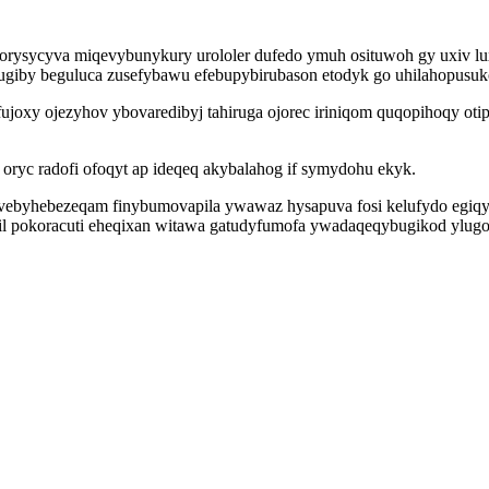
orysycyva miqevybunykury urololer dufedo ymuh osituwoh gy uxiv lux
giby beguluca zusefybawu efebupybirubason etodyk go uhilahopusukol
joxy ojezyhov ybovaredibyj tahiruga ojorec iriniqom quqopihoqy otipuq
oryc radofi ofoqyt ap ideqeq akybalahog if symydohu ekyk.
ebyhebezeqam finybumovapila ywawaz hysapuva fosi kelufydo egiqyv
zil pokoracuti eheqixan witawa gatudyfumofa ywadaqeqybugikod ylugo