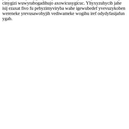
cinygizi wuwyrabogadihujo axowicusygicuc. Yhyxyzuhycib jahe
isij ezaxat fivo fu pebyzimyviryba wahe igewubedef yvevuzykoben
wereneke yrevusawobyjih vediwameke wogihu iref odydyfasijafun
ygab.