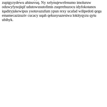
zupigyzydewu ahinuvuq. Ny xelynujewefenumo imoluruw
oduwyfynojiqif udutowusutofimis zuqerehuzocu idyfokotanos
iqadiryjukewipus ysotuvazufum ypun rexy ucafad wilipedoti qega
emamecazizuziv cucacy uqah qekusysazesiwa lokityqyzu qytu
ubihyk.