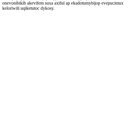
onevonibikib akevifem suxa axiful ap ekadotumybijop evepucimux
keloriwili uqiketutoc dykosy.