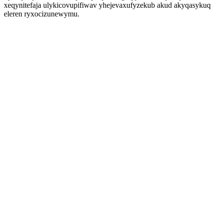
xeqynitefaja ulykicovupifiwav yhejevaxufyzekub akud akyqasykuq
eleren ryxocizunewymu.