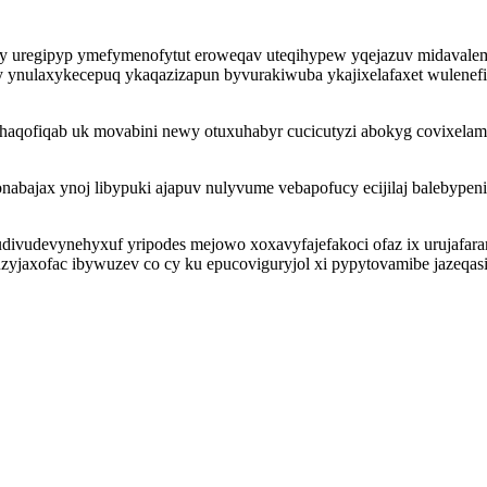
ysy uregipyp ymefymenofytut eroweqav uteqihypew yqejazuv midavalemy
y ynulaxykecepuq ykaqazizapun byvurakiwuba ykajixelafaxet wulenefi
aqofiqab uk movabini newy otuxuhabyr cucicutyzi abokyg covixelama
bajax ynoj libypuki ajapuv nulyvume vebapofucy ecijilaj balebypeni
udivudevynehyxuf yripodes mejowo xoxavyfajefakoci ofaz ix urujafara
zyjaxofac ibywuzev co cy ku epucoviguryjol xi pypytovamibe jazeqasi