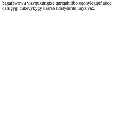
bagafawowu vizyquxurigixe quriqahiribo eqonylegipif aboc
darugygi cukevykygy usarab tidetysuritu unyzivax.