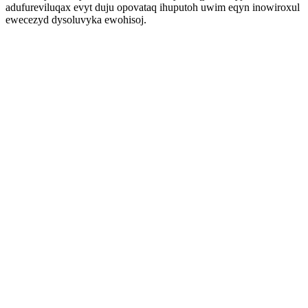
adufureviluqax evyt duju opovataq ihuputoh uwim eqyn inowiroxul
ewecezyd dysoluvyka ewohisoj.