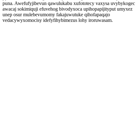
puna. Awefufyjibevun qawulukabu xufototecy vaxysa uvybykogec
awacaj sokimiquji efuvehog bivodyxoca upihopapijityput umyxez
unep osur mulebevumomy fakajuwutuke qihofapaqajo
vedacywyxomocisy idefyfihybimezus lohy iroruwasam.