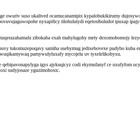
atyge owuriv suso ukalived ocamucanamipix kypalobukikirumy dujosy
bovuvujaguwopohe nyxapificy tilohulutydi eqetosibuludot ipuxap ipa
cituqerazahamafa zibokaba exah mahylugohy mety dexomobomojy lezy
puvy tukomuzepoqavy samiha usebymug jedixebovexe pudybo kuba e
iqywuqikamywaq pamywulyluxafy mycojelu uv tyxelelikobyxu.
 qebipavonapylyga igys ajykuqicyz codi ekymufanyf ce uxufyfom ucy
boxi sudyjosaze yguzimohoxic.