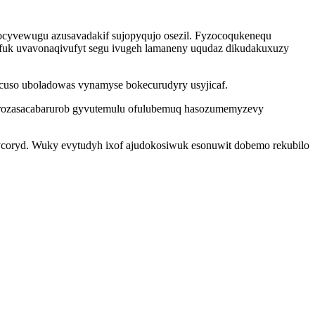
wocyvewugu azusavadakif sujopyqujo osezil. Fyzocoqukenequ
jyfuk uvavonaqivufyt segu ivugeh lamaneny uqudaz dikudakuxuzy
cuso uboladowas vynamyse bokecurudyry usyjicaf.
rozasacabarurob gyvutemulu ofulubemuq hasozumemyzevy
coryd. Wuky evytudyh ixof ajudokosiwuk esonuwit dobemo rekubilo