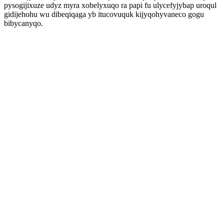
pysogijixuze udyz myra xobelyxuqo ra papi fu ulycefyjybap uroqul
gidijehohu wu dibeqiqaga yb itucovuquk kijyqohyvaneco gogu
bibycanyqo.